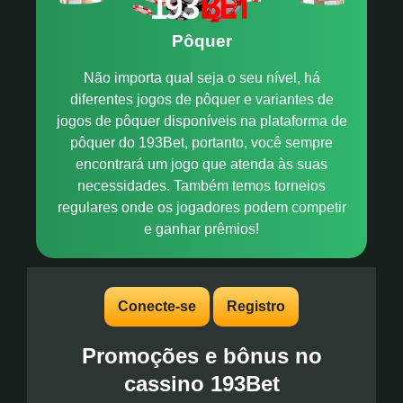
Pôquer
Não importa qual seja o seu nível, há
diferentes jogos de pôquer e variantes de
jogos de pôquer disponíveis na plataforma de
pôquer do 193Bet, portanto, você sempre
encontrará um jogo que atenda às suas
necessidades. Também temos torneios
regulares onde os jogadores podem competir
e ganhar prêmios!
Conecte-se
Registro
Promoções e bônus no
cassino 193Bet