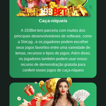
Caça-níqueis
A 193Bet tem parceria com muitos dos
principais desenvolvedores de software, como
a Slot pg , e os jogadores podem escolher
seus jogos favoritos entre uma variedade de
temas, recursos e tipos de jogos. Além disso,
os jogadores também podem usar nosso
recurso de demonstração gratuita para
conferir esses jogos de caça-níqueis