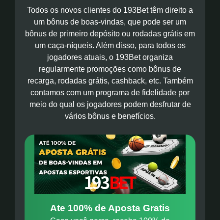
Todos os novos clientes do 193Bet têm direito a
um bônus de boas-vindas, que pode ser um
bônus de primeiro depósito ou rodadas grátis em
um caça-níqueis. Além disso, para todos os
jogadores atuais, o 193Bet organiza
regularmente promoções como bônus de
recarga, rodadas grátis, cashback, etc. Também
contamos com um programa de fidelidade por
meio do qual os jogadores podem desfrutar de
vários bônus e benefícios.
Ate 100% de Aposta Gratis