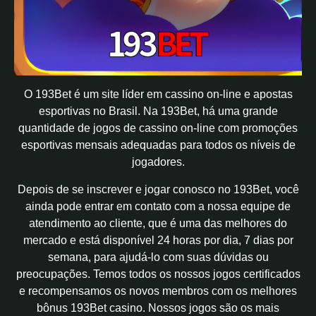
O 193Bet é um site líder em cassino on-line e apostas
esportivas no Brasil. Na 193Bet, há uma grande
quantidade de jogos de cassino on-line com promoções
esportivas mensais adequadas para todos os níveis de
jogadores.
Depois de se inscrever e jogar conosco no 193Bet, você
ainda pode entrar em contato com a nossa equipe de
atendimento ao cliente, que é uma das melhores do
mercado e está disponível 24 horas por dia, 7 dias por
semana, para ajudá-lo com suas dúvidas ou
preocupações. Temos todos os nossos jogos certificados
e recompensamos os novos membros com os melhores
bônus 193Bet casino. Nossos jogos são os mais