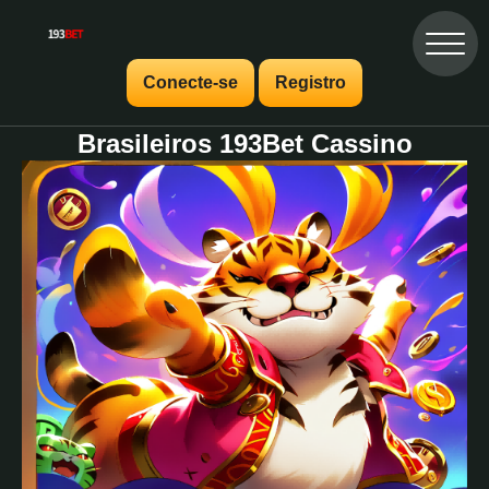
Conecte-se
Registro
Brasileiros 193Bet Cassino