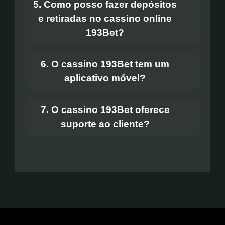
5. Como posso fazer depósitos
e retiradas no cassino online
193Bet?
6. O cassino 193Bet tem um
aplicativo móvel?
7. O cassino 193Bet oferece
suporte ao cliente?