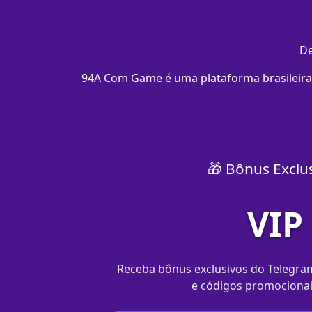
De
94A Com Game é uma plataforma brasileira
🎁 Bônus Exclu
VIP
Receba bônus exclusivos do Telegra
e códigos promocionai