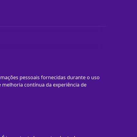
rmações pessoais fornecidas durante o uso
e melhoria contínua da experiência de