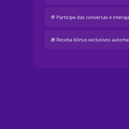
💬 Participe das conversas e interaj
🎁 Receba bônus exclusivos autom