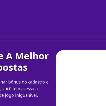
e A Melhor
postas
har bônus no cadastro e
 você tem acesso a
e jogo inigualável.