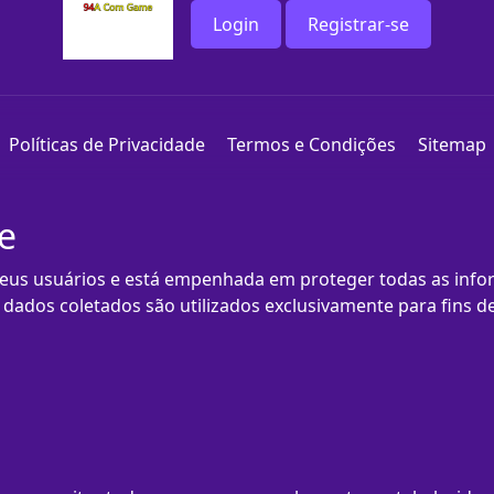
Login
Registrar-se
Políticas de Privacidade
Termos e Condições
Sitemap
de
seus usuários e está empenhada em proteger todas as info
dados coletados são utilizados exclusivamente para fins d