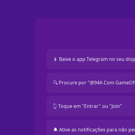
📱 Baixe o app Telegram no seu disp
🔍 Procure por "@94A Com GameOfi
👆 Toque em "Entrar" ou "Join"
🔔 Ative as notificações para não p