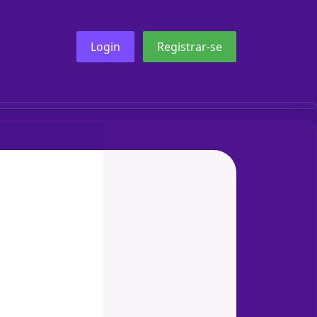
Login
Registrar-se