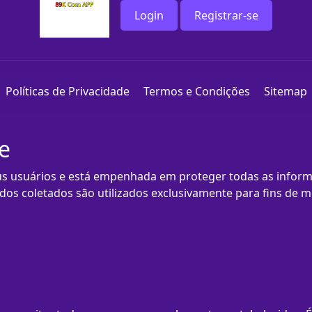
Login
Registrar-se
Políticas de Privacidade
Termos e Condições
Sitemap
de
eus usuários e está empenhada em proteger todas as inform
os coletados são utilizados exclusivamente para fins de m