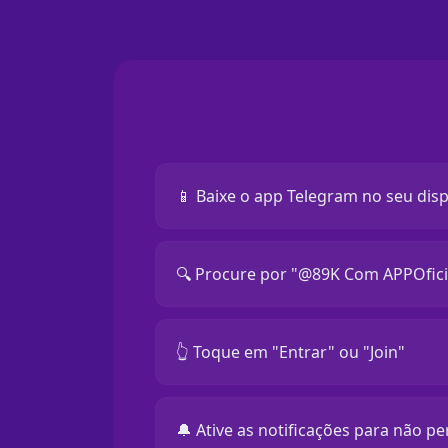
📱 Baixe o app Telegram no seu disp
🔍 Procure por "@89K Com APPOfici
👆 Toque em "Entrar" ou "Join"
🔔 Ative as notificações para não p