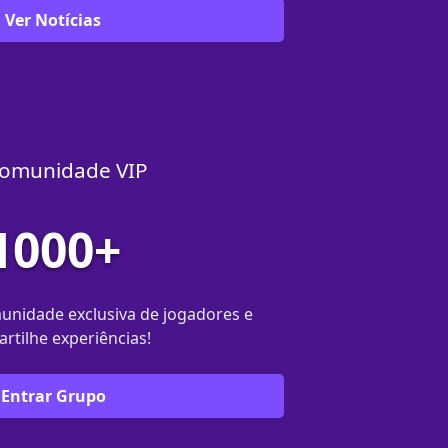
Ver Notícias
Comunidade VIP
1000+
unidade exclusiva de jogadores e
rtilhe experiências!
Entrar Grupo