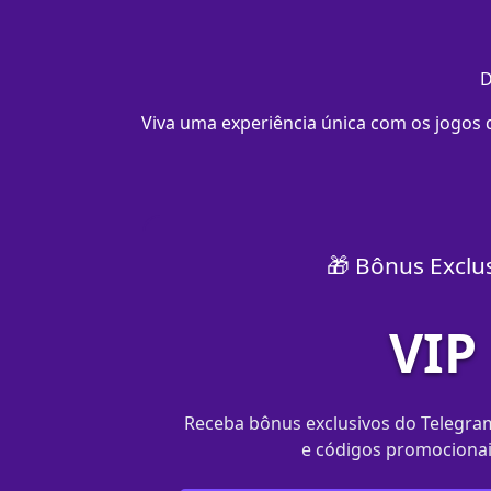
D
Viva uma experiência única com os jogos 
🎁 Bônus Exclu
VIP
Receba bônus exclusivos do Telegra
e códigos promocionai