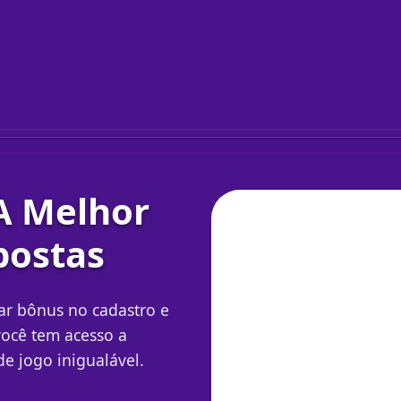
A Melhor
postas
r bônus no cadastro e
ocê tem acesso a
e jogo inigualável.