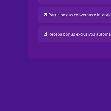
💬 Participe das conversas e interaj
🎁 Receba bônus exclusivos autom