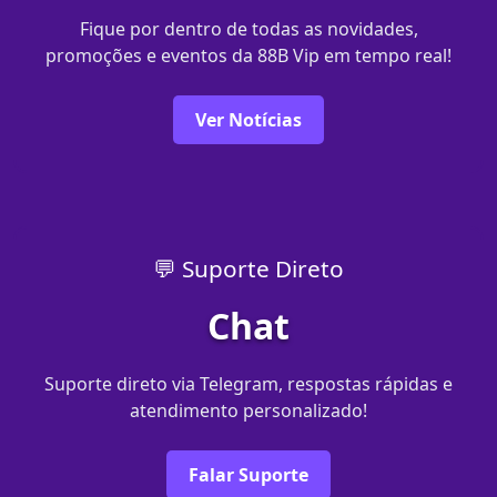
Fique por dentro de todas as novidades,
promoções e eventos da 88B Vip em tempo real!
Ver Notícias
💬 Suporte Direto
Chat
Suporte direto via Telegram, respostas rápidas e
atendimento personalizado!
Falar Suporte