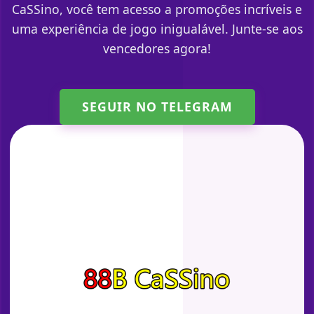
CaSSino, você tem acesso a promoções incríveis e
uma experiência de jogo inigualável. Junte-se aos
vencedores agora!
SEGUIR NO TELEGRAM