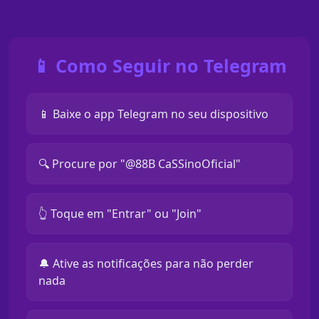
📱 Como Seguir no Telegram
📱 Baixe o app Telegram no seu dispositivo
🔍 Procure por "@88B CaSSinoOficial"
👆 Toque em "Entrar" ou "Join"
🔔 Ative as notificações para não perder
nada