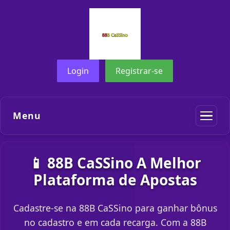
Login
Registrar-se
Menu
📱 88B CaSSino A Melhor
Plataforma de Apostas
Cadastre-se na 88B CaSSino para ganhar bônus
no cadastro e em cada recarga. Com a 88B