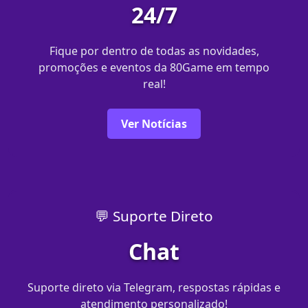
24/7
Fique por dentro de todas as novidades,
promoções e eventos da 80Game em tempo
real!
Ver Notícias
💬 Suporte Direto
Chat
Suporte direto via Telegram, respostas rápidas e
atendimento personalizado!