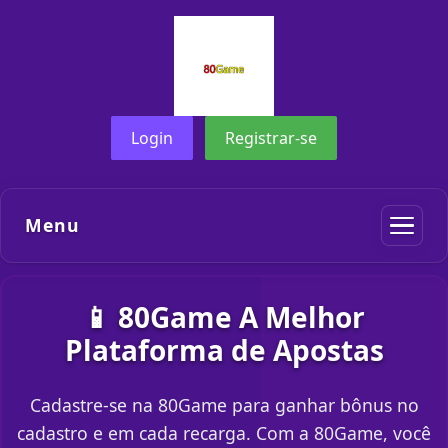
Login
Registrar-se
Menu
📱 80Game A Melhor
Plataforma de Apostas
Cadastre-se na 80Game para ganhar bônus no
cadastro e em cada recarga. Com a 80Game, você