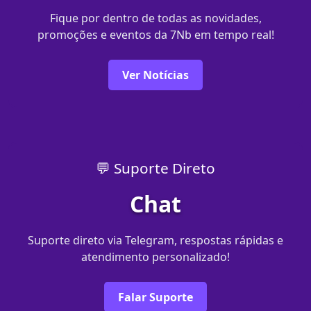
Fique por dentro de todas as novidades,
promoções e eventos da 7Nb em tempo real!
Ver Notícias
💬 Suporte Direto
Chat
Suporte direto via Telegram, respostas rápidas e
atendimento personalizado!
Falar Suporte