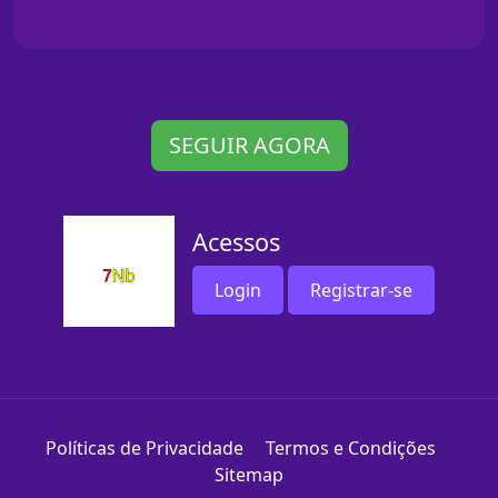
SEGUIR AGORA
Acessos
Login
Registrar-se
Políticas de Privacidade
Termos e Condições
Sitemap