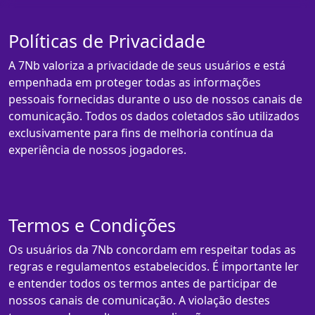
Políticas de Privacidade
A 7Nb valoriza a privacidade de seus usuários e está
empenhada em proteger todas as informações
pessoais fornecidas durante o uso de nossos canais de
comunicação. Todos os dados coletados são utilizados
exclusivamente para fins de melhoria contínua da
experiência de nossos jogadores.
Termos e Condições
Os usuários da 7Nb concordam em respeitar todas as
regras e regulamentos estabelecidos. É importante ler
e entender todos os termos antes de participar de
nossos canais de comunicação. A violação destes