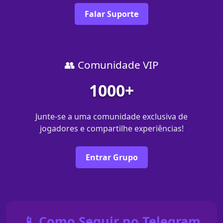
Falar Suporte
👥 Comunidade VIP
1000+
Junte-se a uma comunidade exclusiva de
jogadores e compartilhe experiências!
Entrar Grupo
📱 Como Seguir no Telegram