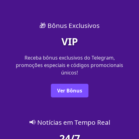
🎁 Bônus Exclusivos
VIP
Receba bônus exclusivos do Telegram,
promoções especiais e códigos promocionais
únicos!
Ver Bônus
📢 Notícias em Tempo Real
24/7