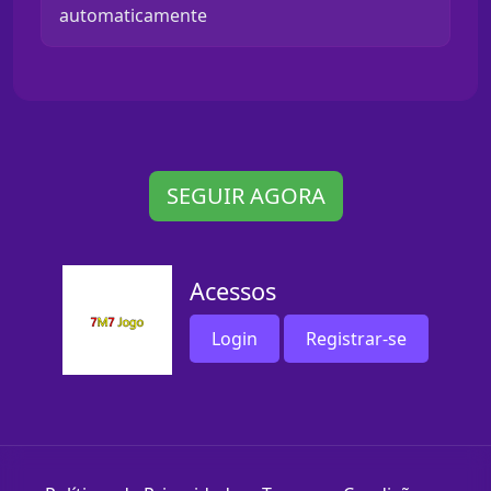
automaticamente
SEGUIR AGORA
Acessos
Login
Registrar-se