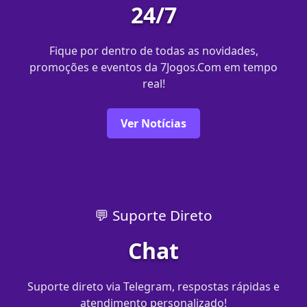
24/7
Fique por dentro de todas as novidades,
promoções e eventos da 7Jogos.Com em tempo
real!
Ver Notícias
💬 Suporte Direto
Chat
Suporte direto via Telegram, respostas rápidas e
atendimento personalizado!