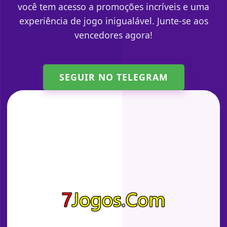
você tem acesso a promoções incríveis e uma
experiência de jogo inigualável. Junte-se aos
vencedores agora!
SEGUIR NO TELEGRAM