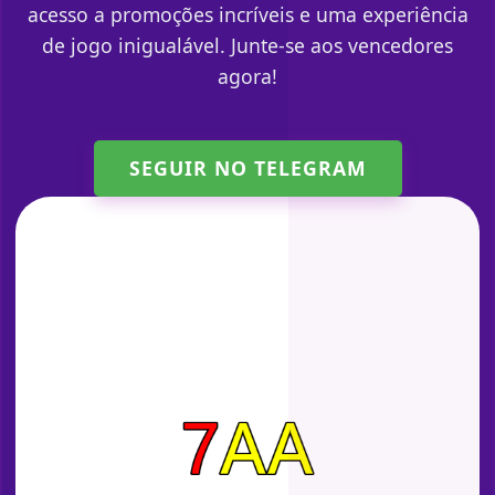
acesso a promoções incríveis e uma experiência
de jogo inigualável. Junte-se aos vencedores
agora!
SEGUIR NO TELEGRAM