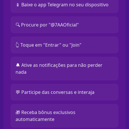
📱 Baixe o app Telegram no seu dispositivo
🔍 Procure por "@7AAOficial"
👆 Toque em "Entrar" ou "Join"
🔔 Ative as notificações para não perder
nada
💬 Participe das conversas e interaja
🎁 Receba bônus exclusivos
automaticamente