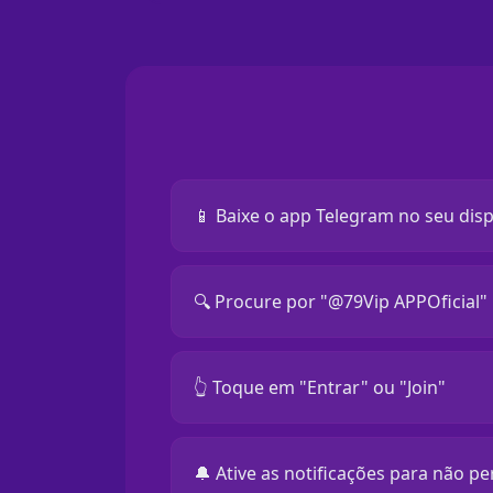
📱 Baixe o app Telegram no seu disp
🔍 Procure por "@79Vip APPOficial"
👆 Toque em "Entrar" ou "Join"
🔔 Ative as notificações para não p