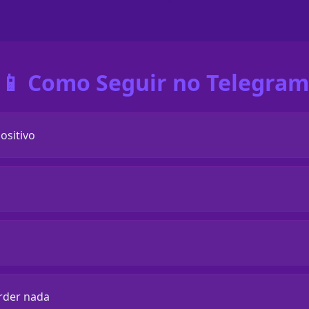
📱 Como Seguir no Telegram
ositivo
erder nada