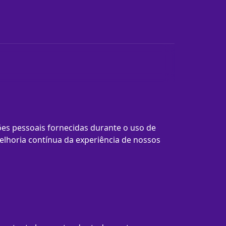
ões pessoais fornecidas durante o uso de
elhoria contínua da experiência de nossos