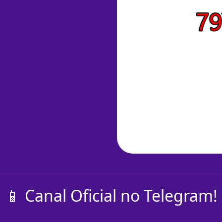
📱 Canal Oficial no Telegram!