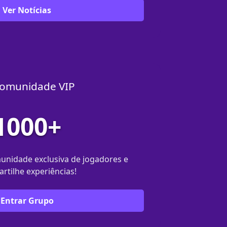
Ver Notícias
Comunidade VIP
1000+
unidade exclusiva de jogadores e
rtilhe experiências!
Entrar Grupo