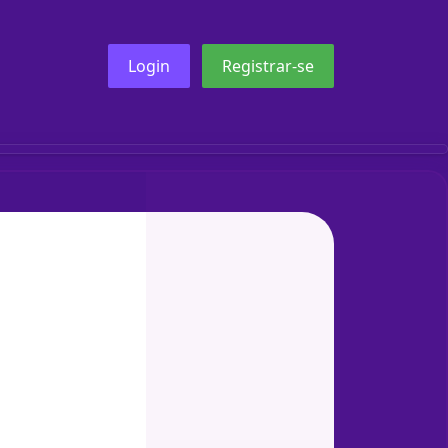
Login
Registrar-se