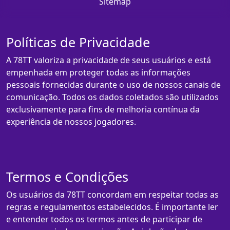
Sitemap
Políticas de Privacidade
A 78TT valoriza a privacidade de seus usuários e está
empenhada em proteger todas as informações
pessoais fornecidas durante o uso de nossos canais de
comunicação. Todos os dados coletados são utilizados
exclusivamente para fins de melhoria contínua da
experiência de nossos jogadores.
Termos e Condições
Os usuários da 78TT concordam em respeitar todas as
regras e regulamentos estabelecidos. É importante ler
e entender todos os termos antes de participar de