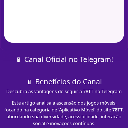
📱 Canal Oficial no Telegram!
📱 Benefícios do Canal
Descubra as vantagens de seguir a 78TT no Telegram
Este artigo analisa a ascensão dos jogos móveis,
focando na categoria de 'Aplicativo Móvel' do site
78TT
,
abordando sua diversidade, acessibilidade, interação
social e inovações contínuas.