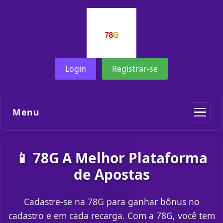
Login
Registrar-se
Menu
📱 78G A Melhor Plataforma
de Apostas
Cadastre-se na 78G para ganhar bônus no
cadastro e em cada recarga. Com a 78G, você tem