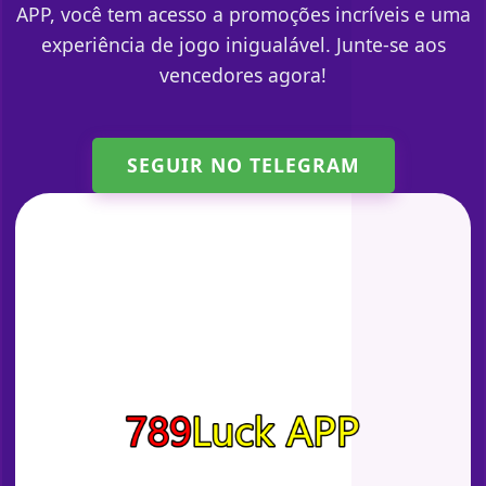
APP, você tem acesso a promoções incríveis e uma
experiência de jogo inigualável. Junte-se aos
vencedores agora!
SEGUIR NO TELEGRAM