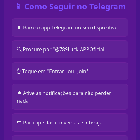
📱 Como Seguir no Telegram
📱 Baixe o app Telegram no seu dispositivo
🔍 Procure por "@789Luck APPOficial"
👆 Toque em "Entrar" ou "Join"
🔔 Ative as notificações para não perder
nada
💬 Participe das conversas e interaja