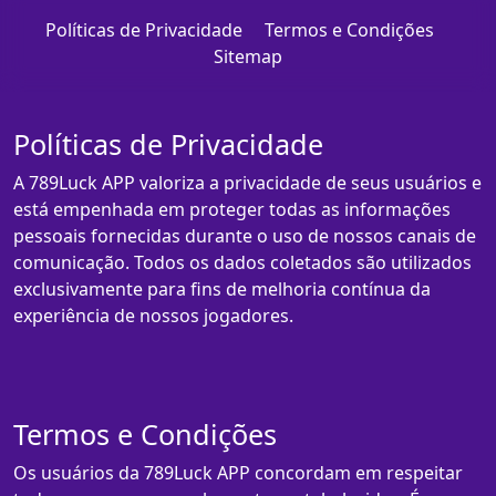
Políticas de Privacidade
Termos e Condições
Sitemap
Políticas de Privacidade
A 789Luck APP valoriza a privacidade de seus usuários e
está empenhada em proteger todas as informações
pessoais fornecidas durante o uso de nossos canais de
comunicação. Todos os dados coletados são utilizados
exclusivamente para fins de melhoria contínua da
experiência de nossos jogadores.
Termos e Condições
Os usuários da 789Luck APP concordam em respeitar