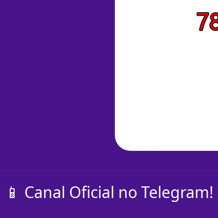
📱 Canal Oficial no Telegram!