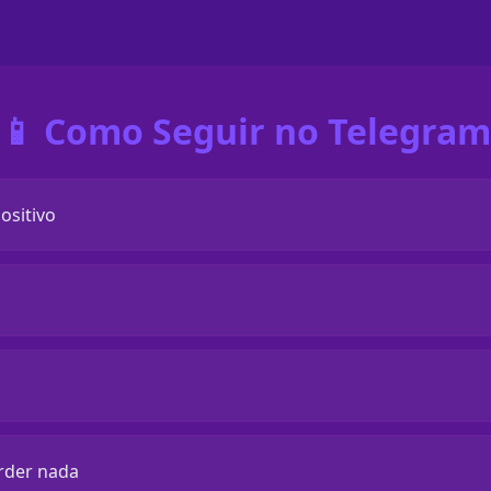
📱 Como Seguir no Telegram
ositivo
erder nada