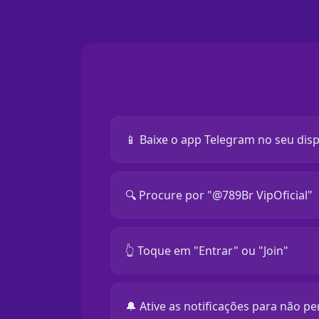
📱 Baixe o app Telegram no seu disp
🔍 Procure por "@789Br VipOficial"
👆 Toque em "Entrar" ou "Join"
🔔 Ative as notificações para não p