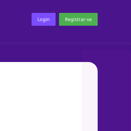
Login
Registrar-se