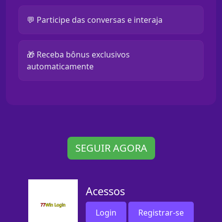
💬 Participe das conversas e interaja
🎁 Receba bônus exclusivos
automaticamente
SEGUIR AGORA
Acessos
Login
Registrar-se