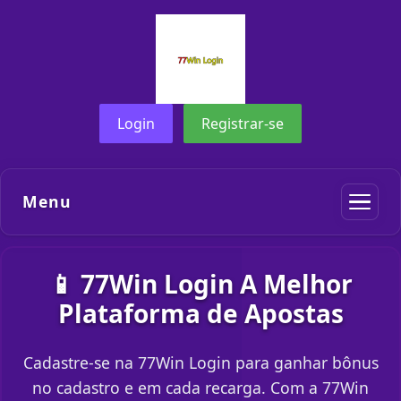
Login
Registrar-se
Menu
📱 77Win Login A Melhor
Plataforma de Apostas
Cadastre-se na 77Win Login para ganhar bônus
no cadastro e em cada recarga. Com a 77Win