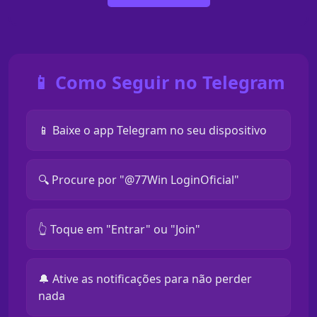
📱 Como Seguir no Telegram
📱 Baixe o app Telegram no seu dispositivo
🔍 Procure por "@77Win LoginOficial"
👆 Toque em "Entrar" ou "Join"
🔔 Ative as notificações para não perder
nada