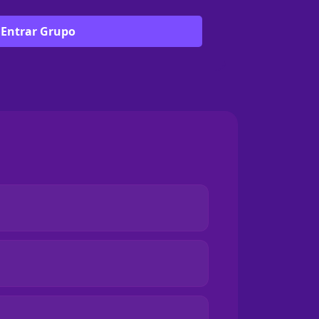
Entrar Grupo