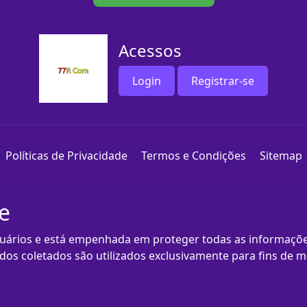
Acessos
Login
Registrar-se
Políticas de Privacidade
Termos e Condições
Sitemap
de
usuários e está empenhada em proteger todas as informaçõe
os coletados são utilizados exclusivamente para fins de m