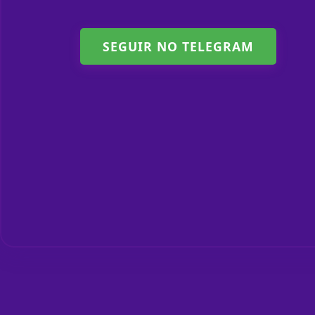
SEGUIR NO TELEGRAM