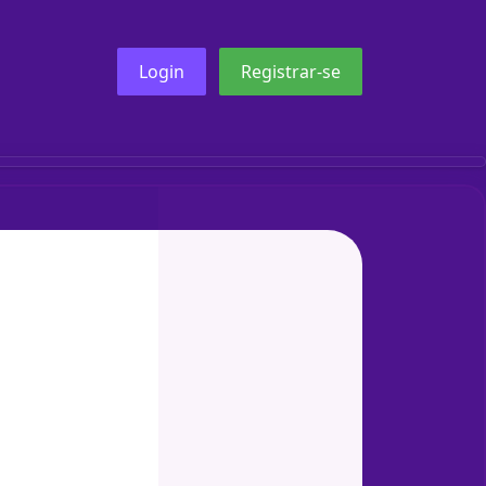
Login
Registrar-se