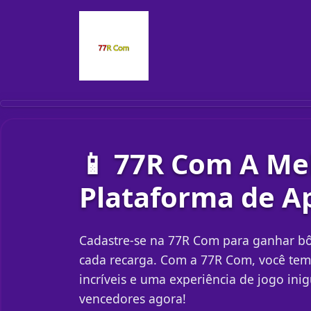
📱 77R Com A Me
Plataforma de A
Cadastre-se na 77R Com para ganhar b
cada recarga. Com a 77R Com, você te
incríveis e uma experiência de jogo inig
vencedores agora!