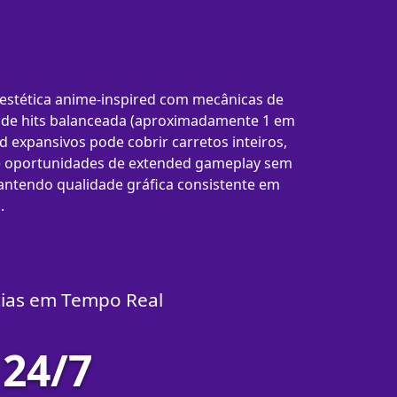
o estética anime-inspired com mecânicas de
ia de hits balanceada (aproximadamente 1 em
 expansivos pode cobrir carretos inteiros,
ece oportunidades de extended gameplay sem
antendo qualidade gráfica consistente em
.
cias em Tempo Real
24/7