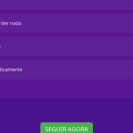
erder nada
a
aticamente
SEGUIR AGORA