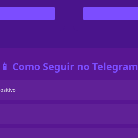
e
📱 Como Seguir no Telegram
ositivo