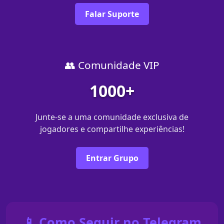
Falar Suporte
👥 Comunidade VIP
1000+
Junte-se a uma comunidade exclusiva de
jogadores e compartilhe experiências!
Entrar Grupo
📱 Como Seguir no Telegram