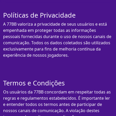
Políticas de Privacidade
A 77BB valoriza a privacidade de seus usuários e está
empenhada em proteger todas as informações
pessoais fornecidas durante o uso de nossos canais de
comunicação. Todos os dados coletados são utilizados
exclusivamente para fins de melhoria contínua da
experiência de nossos jogadores.
Termos e Condições
Os usuários da 77BB concordam em respeitar todas as
regras e regulamentos estabelecidos. É importante ler
e entender todos os termos antes de participar de
nossos canais de comunicação. A violação destes