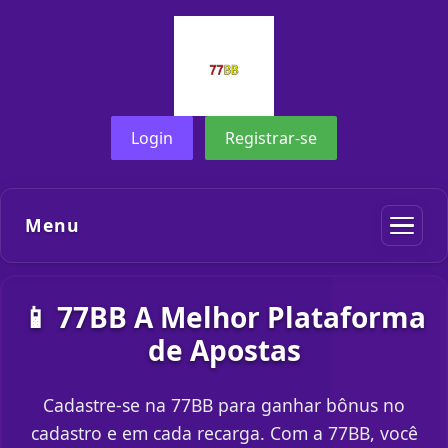
Login
Registrar-se
Menu
📱 77BB A Melhor Plataforma
de Apostas
Cadastre-se na 77BB para ganhar bônus no
cadastro e em cada recarga. Com a 77BB, você