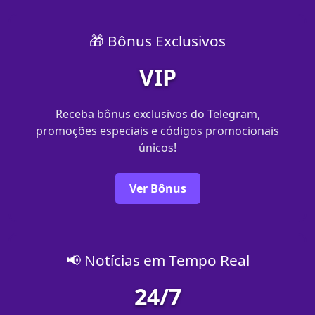
🎁 Bônus Exclusivos
VIP
Receba bônus exclusivos do Telegram,
promoções especiais e códigos promocionais
únicos!
Ver Bônus
📢 Notícias em Tempo Real
24/7