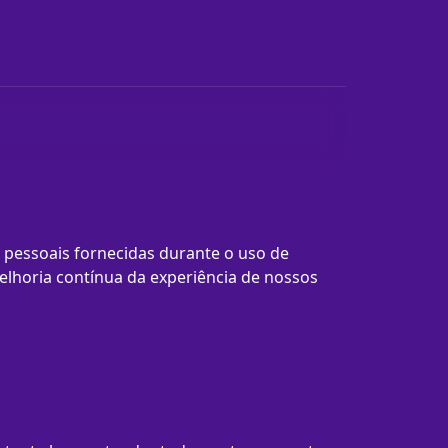
 pessoais fornecidas durante o uso de
elhoria contínua da experiência de nossos