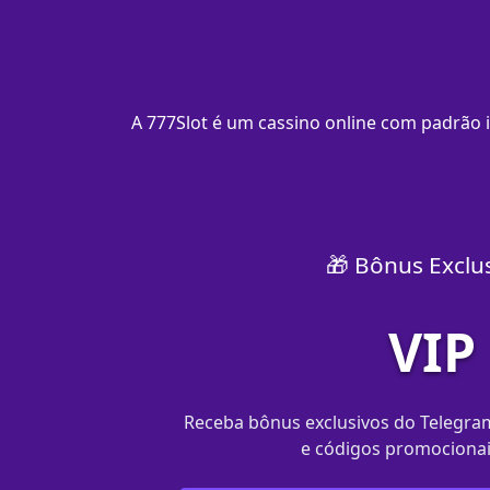
A 777Slot é um cassino online com padrão in
🎁 Bônus Exclu
VIP
Receba bônus exclusivos do Telegra
e códigos promocionai