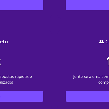
reto
👥 
t
espostas rápidas e
Junte-se a uma com
lizado!
compa
e