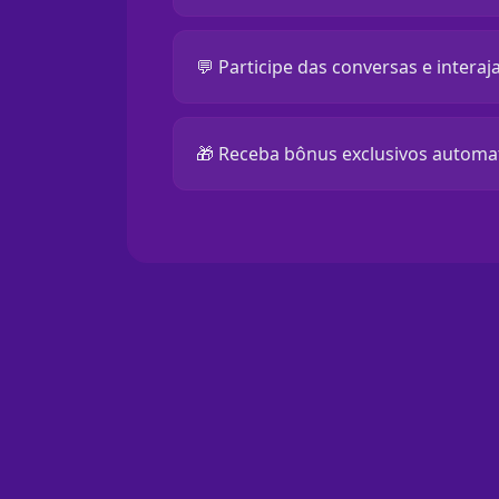
💬 Participe das conversas e interaj
🎁 Receba bônus exclusivos autom