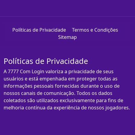
Políticas de Privacidade
Termos e Condições
Sitemap
Políticas de Privacidade
A 7777 Com Login valoriza a privacidade de seus
usuários e está empenhada em proteger todas as
informações pessoais fornecidas durante o uso de
nossos canais de comunicação. Todos os dados
coletados são utilizados exclusivamente para fins de
melhoria contínua da experiência de nossos jogadores.