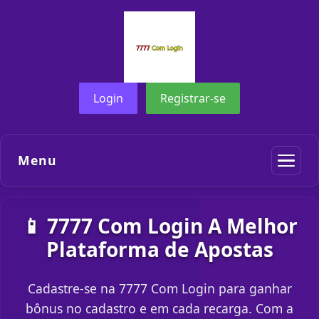
Login
Registrar-se
Menu
📱 7777 Com Login A Melhor
Plataforma de Apostas
Cadastre-se na 7777 Com Login para ganhar
bônus no cadastro e em cada recarga. Com a