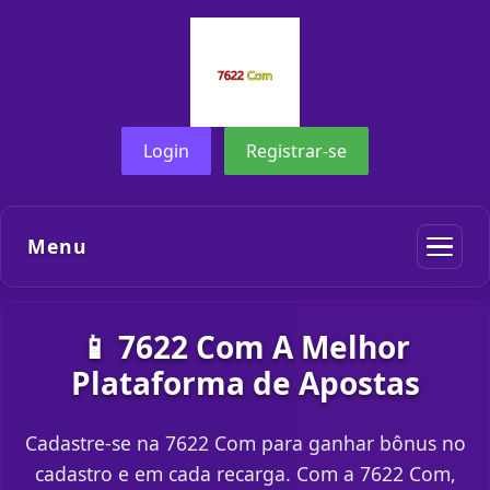
Login
Registrar-se
Menu
📱 7622 Com A Melhor
Plataforma de Apostas
Cadastre-se na 7622 Com para ganhar bônus no
cadastro e em cada recarga. Com a 7622 Com,