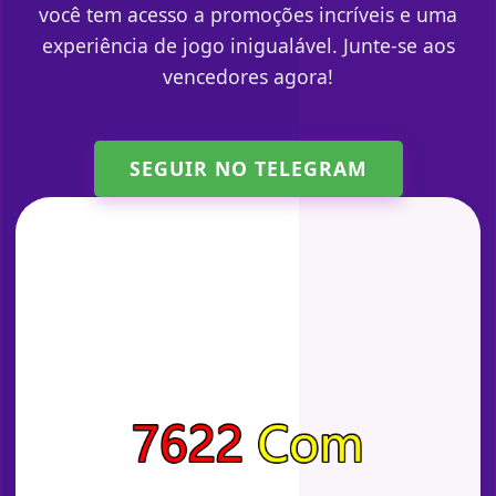
você tem acesso a promoções incríveis e uma
experiência de jogo inigualável. Junte-se aos
vencedores agora!
SEGUIR NO TELEGRAM