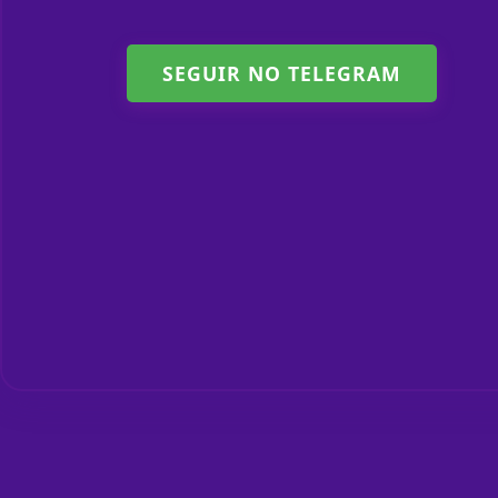
SEGUIR NO TELEGRAM