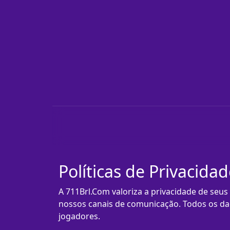
Políticas de Privacida
A 711Brl.Com valoriza a privacidade de seu
nossos canais de comunicação. Todos os dad
jogadores.