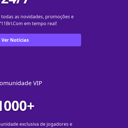
e todas as novidades, promoções e
711Brl.Com em tempo real!
Ver Notícias
Comunidade VIP
1000+
unidade exclusiva de jogadores e