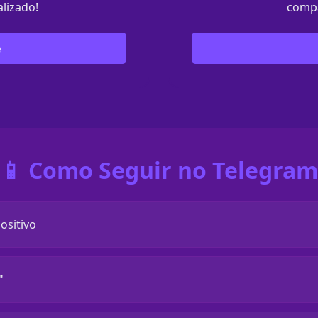
lizado!
compa
e
📱 Como Seguir no Telegram
ositivo
"