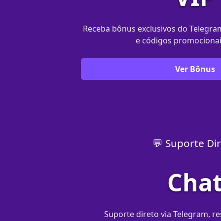
Receba bônus exclusivos do Telegra
e códigos promocionai
Ver Bônus
💬 Suporte Di
Cha
Suporte direto via Telegram, r