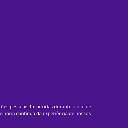
ções pessoais fornecidas durante o uso de
elhoria contínua da experiência de nossos