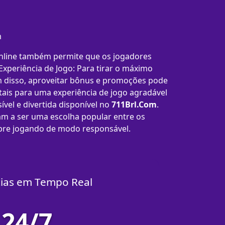
m
online também permite que os jogadores
xperiência de Jogo: Para tirar o máximo
ém disso, aproveitar bônus e promoções pode
ais para uma experiência de jogo agradável
vel e divertida disponível no
711Brl.Com
.
am a ser uma escolha popular entre os
empre jogando de modo responsável.
cias em Tempo Real
24/7