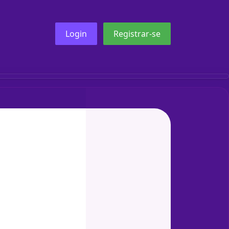
Login
Registrar-se