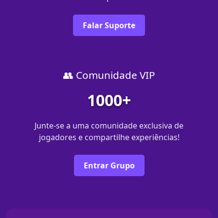
Falar Suporte
👥 Comunidade VIP
1000+
Junte-se a uma comunidade exclusiva de
jogadores e compartilhe experiências!
Entrar Grupo