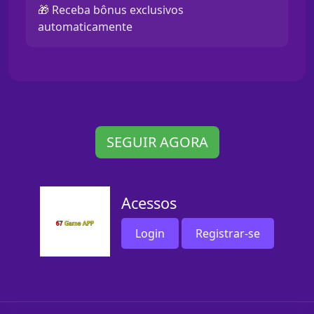
🎁 Receba bônus exclusivos
automaticamente
SEGUIR AGORA
Acessos
Login
Registrar-se