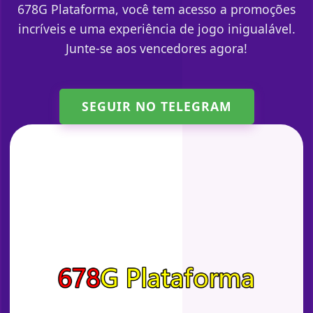
678G Plataforma, você tem acesso a promoções
incríveis e uma experiência de jogo inigualável.
Junte-se aos vencedores agora!
SEGUIR NO TELEGRAM