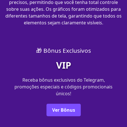
precisos, permitindo que você tenha total controle
sobre suas ações. Os gráficos foram otimizados para
diferentes tamanhos de tela, garantindo que todos os
elementos sejam claramente visíveis.
🎁 Bônus Exclusivos
VIP
Receba bônus exclusivos do Telegram,
promoções especiais e códigos promocionais
únicos!
Ver Bônus