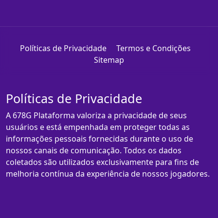
Políticas de Privacidade
Termos e Condições
Sitemap
Políticas de Privacidade
A 678G Plataforma valoriza a privacidade de seus
usuários e está empenhada em proteger todas as
informações pessoais fornecidas durante o uso de
nossos canais de comunicação. Todos os dados
coletados são utilizados exclusivamente para fins de
melhoria contínua da experiência de nossos jogadores.