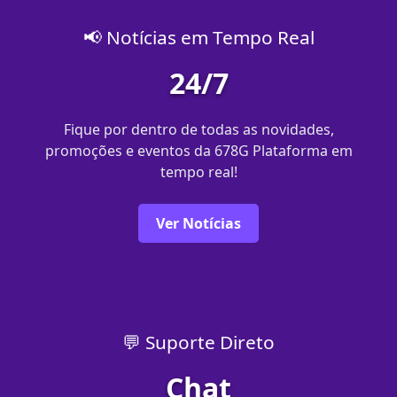
📢 Notícias em Tempo Real
24/7
Fique por dentro de todas as novidades,
promoções e eventos da 678G Plataforma em
tempo real!
Ver Notícias
💬 Suporte Direto
Chat