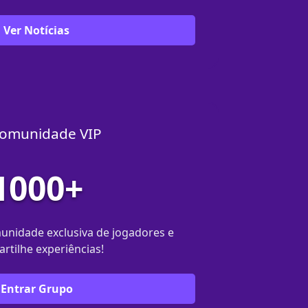
Ver Notícias
Comunidade VIP
1000+
unidade exclusiva de jogadores e
rtilhe experiências!
Entrar Grupo