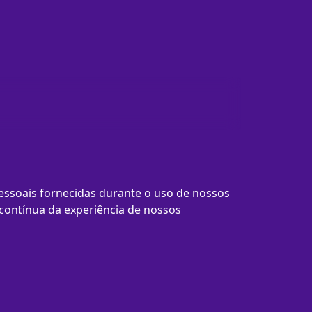
essoais fornecidas durante o uso de nossos
 contínua da experiência de nossos