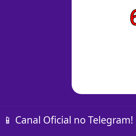
📱 Canal Oficial no Telegram!