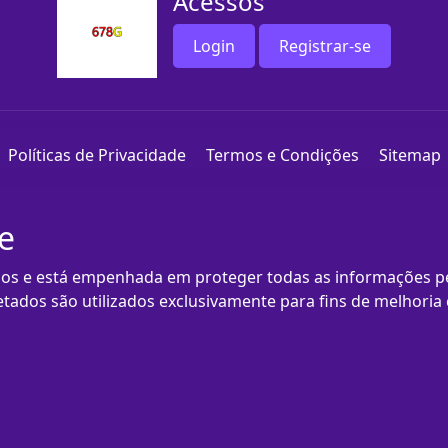
Acessos
Login
Registrar-se
Políticas de Privacidade
Termos e Condições
Sitemap
de
rios e está empenhada em proteger todas as informações p
tados são utilizados exclusivamente para fins de melhoria