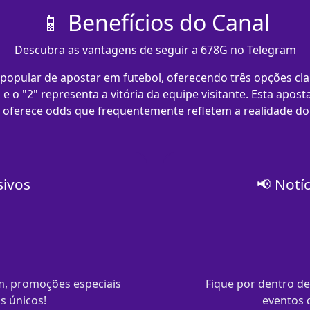
📱 Benefícios do Canal
Descubra as vantagens de seguir a 678G no Telegram
 popular de apostar em futebol, oferecendo três opções clara
e o "2" representa a vitória da equipe visitante. Esta apos
 oferece odds que frequentemente refletem a realidade do
sivos
📢 Notí
m, promoções especiais
Fique por dentro d
s únicos!
eventos 