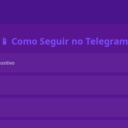
📱 Como Seguir no Telegram
ositivo