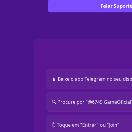
Falar Suport
📱 Baixe o app Telegram no seu disp
🔍 Procure por "@6745 GameOficial
👆 Toque em "Entrar" ou "Join"