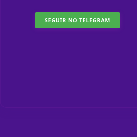
SEGUIR NO TELEGRAM