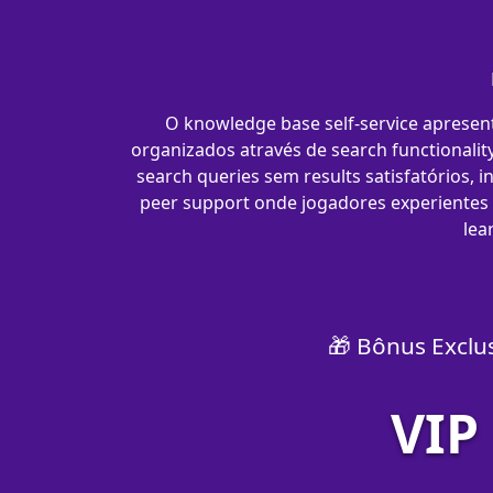
O knowledge base self-service apresent
organizados através de search functionalit
search queries sem results satisfatório
peer support onde jogadores experientes 
lea
🎁 Bônus Exclu
VIP