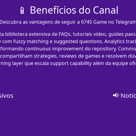
📱 Benefícios do Canal
Descubra as vantagens de seguir a 6745 Game no Telegra
a biblioteca extensiva de FAQs, tutoriais video, guides pas
y com fuzzy matching e suggested questions. Analytics trac
s, informando continuous improvement do repository. Comm
compartilham strategies, reviews de games e resolvem dúv
rning layer que escala support capability além da equipe ofic
sivos
📢 Notí