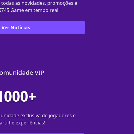
e todas as novidades, promoções e
6745 Game em tempo real!
Ver Notícias
Comunidade VIP
1000+
unidade exclusiva de jogadores e
rtilhe experiências!