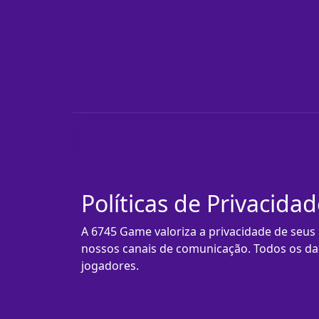
Políticas de Privacida
A 6745 Game valoriza a privacidade de seu
nossos canais de comunicação. Todos os dad
jogadores.