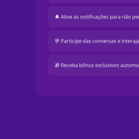
🔔 Ative as notificações para não p
💬 Participe das conversas e interaj
🎁 Receba bônus exclusivos autom