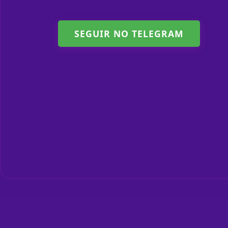
SEGUIR NO TELEGRAM