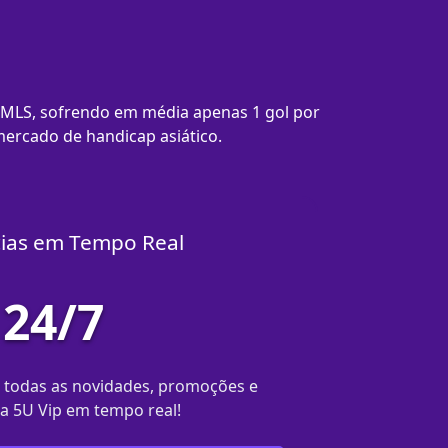
a MLS, sofrendo em média apenas 1 gol por
mercado de handicap asiático.
cias em Tempo Real
24/7
e todas as novidades, promoções e
a 5U Vip em tempo real!