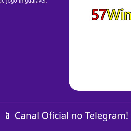
e jogo inigualável.
📱 Canal Oficial no Telegram!