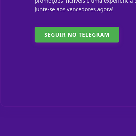
promoções incríveis e uma experiência d
Junte-se aos vencedores agora!
SEGUIR NO TELEGRAM