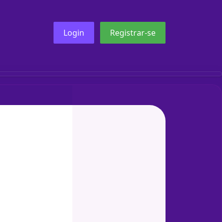
Login
Registrar-se