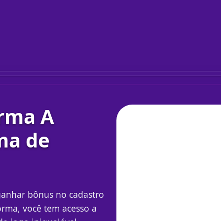
orma A
ma de
ganhar bônus no cadastro
orma, você tem acesso a