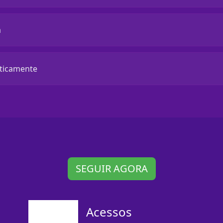
a
aticamente
SEGUIR AGORA
Acessos