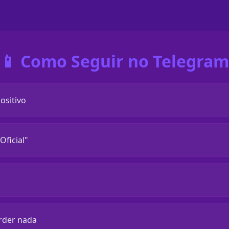
📱 Como Seguir no Telegram
ositivo
ficial"
erder nada