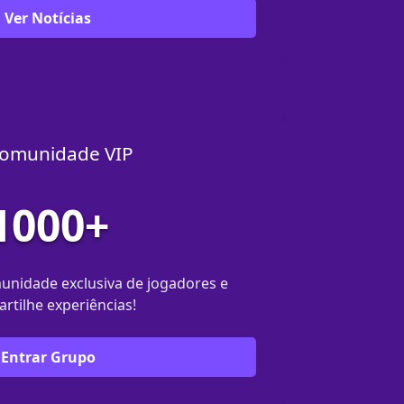
Ver Notícias
Comunidade VIP
1000+
unidade exclusiva de jogadores e
rtilhe experiências!
Entrar Grupo