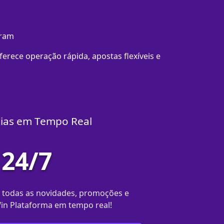
gram
erece operação rápida, apostas flexíveis e
cias em Tempo Real
24/7
e todas as novidades, promoções e
in Plataforma em tempo real!