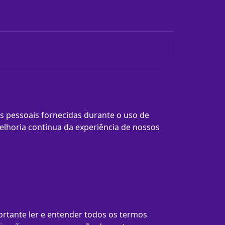
s pessoais fornecidas durante o uso de
elhoria contínua da experiência de nossos
rtante ler e entender todos os termos