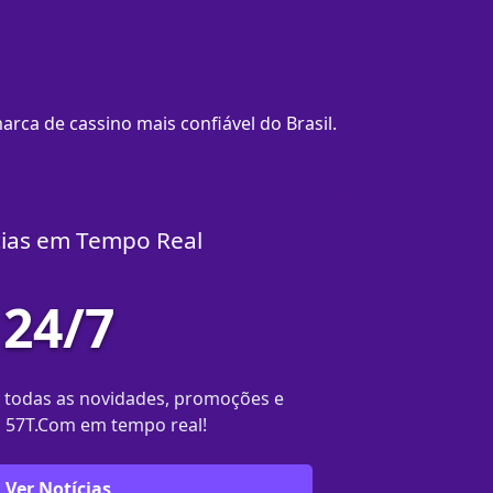
rca de cassino mais confiável do Brasil.
cias em Tempo Real
24/7
e todas as novidades, promoções e
 57T.Com em tempo real!
Ver Notícias