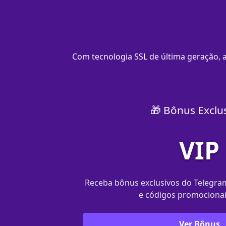
Com tecnologia SSL de última geração, a
🎁 Bônus Exclu
VIP
Receba bônus exclusivos do Telegra
e códigos promocionai
Ver Bônus