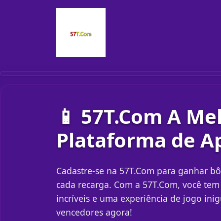
📱 57T.Com A Me
Plataforma de A
Cadastre-se na 57T.Com para ganhar bô
cada recarga. Com a 57T.Com, você tem
incríveis e uma experiência de jogo inig
vencedores agora!