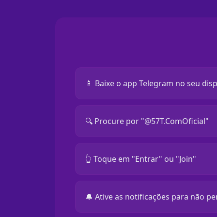
📱 Baixe o app Telegram no seu disp
🔍 Procure por "@57T.ComOficial"
👆 Toque em "Entrar" ou "Join"
🔔 Ative as notificações para não p