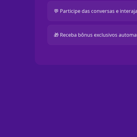
💬 Participe das conversas e interaj
🎁 Receba bônus exclusivos autom