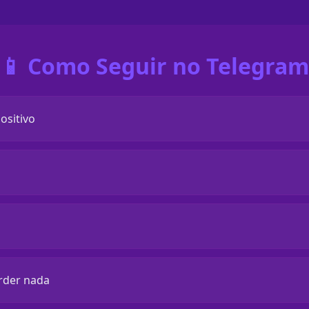
📱 Como Seguir no Telegram
ositivo
erder nada