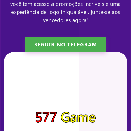
você tem acesso a promoções incríveis e uma
experiência de jogo inigualável. Junte-se aos
vencedores agora!
SEGUIR NO TELEGRAM