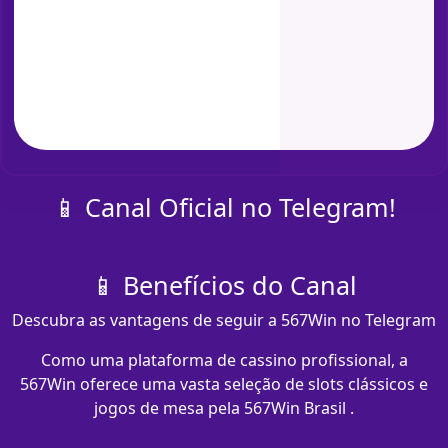
📱 Canal Oficial no Telegram!
📱 Benefícios do Canal
Descubra as vantagens de seguir a 567Win no Telegram
Como uma plataforma de cassino profissional, a
567Win oferece uma vasta seleção de slots clássicos e
jogos de mesa pela 567Win Brasil .