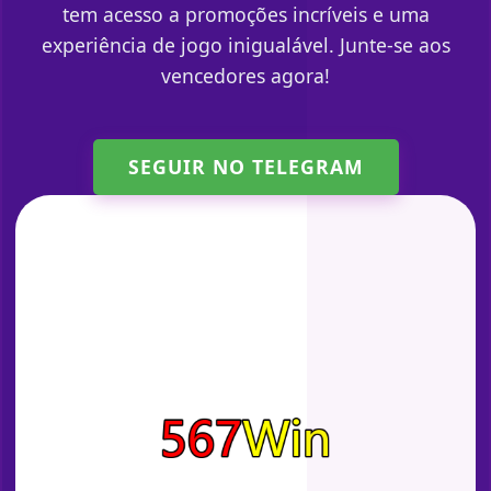
tem acesso a promoções incríveis e uma
experiência de jogo inigualável. Junte-se aos
vencedores agora!
SEGUIR NO TELEGRAM