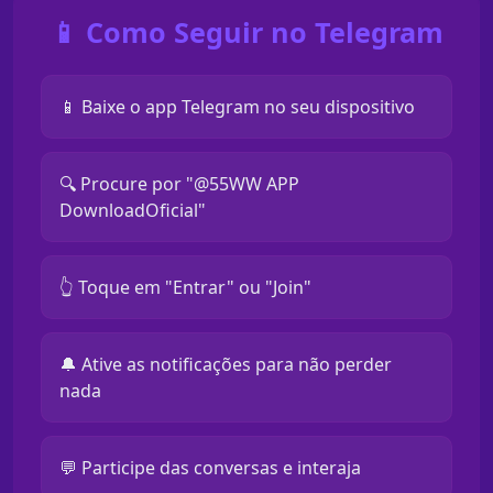
📱 Como Seguir no Telegram
📱 Baixe o app Telegram no seu dispositivo
🔍 Procure por "@55WW APP
DownloadOficial"
👆 Toque em "Entrar" ou "Join"
🔔 Ative as notificações para não perder
nada
💬 Participe das conversas e interaja