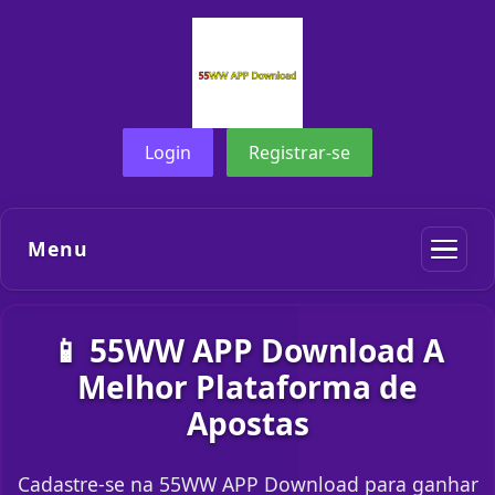
Login
Registrar-se
Menu
📱 55WW APP Download A
Melhor Plataforma de
Apostas
Cadastre-se na 55WW APP Download para ganhar