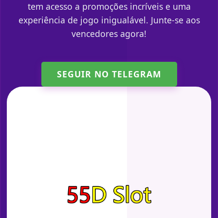
tem acesso a promoções incríveis e uma
experiência de jogo inigualável. Junte-se aos
vencedores agora!
SEGUIR NO TELEGRAM