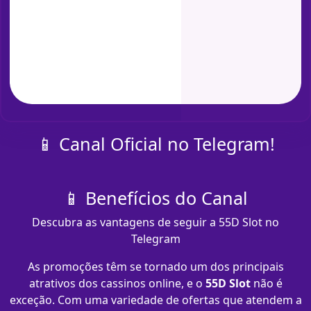
📱 Canal Oficial no Telegram!
📱 Benefícios do Canal
Descubra as vantagens de seguir a 55D Slot no
Telegram
As promoções têm se tornado um dos principais
atrativos dos cassinos online, e o
55D Slot
não é
exceção. Com uma variedade de ofertas que atendem a