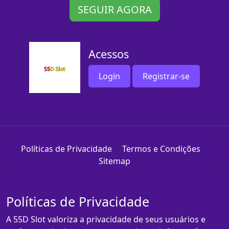
SEGUIR AGORA
Acessos
Login
Registrar-se
Políticas de Privacidade
Termos e Condições
Sitemap
Políticas de Privacidade
A 55D Slot valoriza a privacidade de seus usuários e