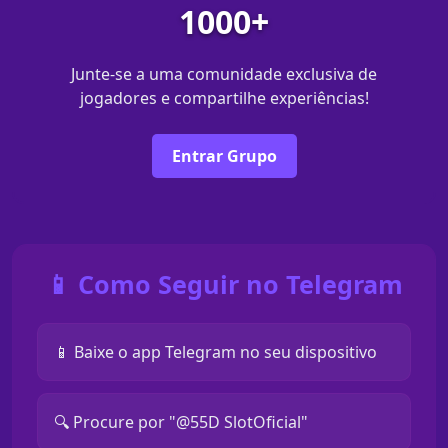
1000+
Junte-se a uma comunidade exclusiva de
jogadores e compartilhe experiências!
Entrar Grupo
📱 Como Seguir no Telegram
📱 Baixe o app Telegram no seu dispositivo
🔍 Procure por "@55D SlotOficial"