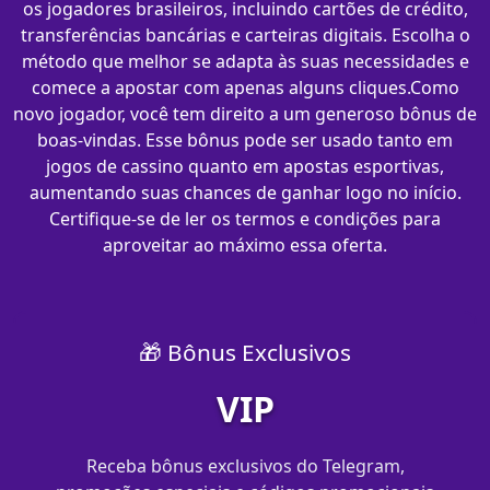
os jogadores brasileiros, incluindo cartões de crédito,
transferências bancárias e carteiras digitais. Escolha o
método que melhor se adapta às suas necessidades e
comece a apostar com apenas alguns cliques.Como
novo jogador, você tem direito a um generoso bônus de
boas-vindas. Esse bônus pode ser usado tanto em
jogos de cassino quanto em apostas esportivas,
aumentando suas chances de ganhar logo no início.
Certifique-se de ler os termos e condições para
aproveitar ao máximo essa oferta.
🎁 Bônus Exclusivos
VIP
Receba bônus exclusivos do Telegram,