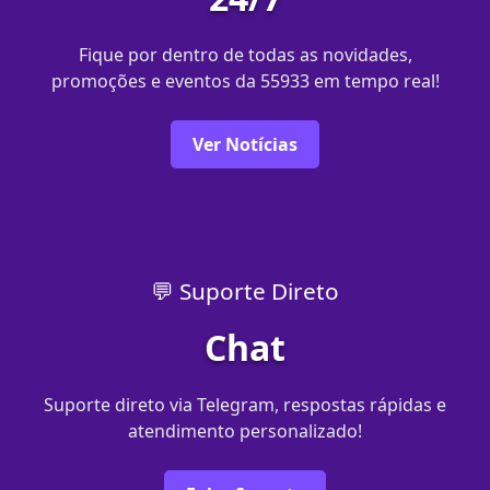
Fique por dentro de todas as novidades,
promoções e eventos da 55933 em tempo real!
Ver Notícias
💬 Suporte Direto
Chat
Suporte direto via Telegram, respostas rápidas e
atendimento personalizado!