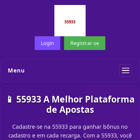
Login
Registrar-se
Menu
📱 55933 A Melhor Plataforma
de Apostas
Cadastre-se na 55933 para ganhar bônus no
cadastro e em cada recarga. Com a 55933, você