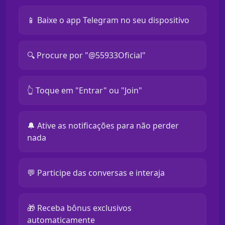
📱 Baixe o app Telegram no seu dispositivo
🔍 Procure por "@55933Oficial"
👆 Toque em "Entrar" ou "Join"
🔔 Ative as notificações para não perder
nada
💬 Participe das conversas e interaja
🎁 Receba bônus exclusivos
automaticamente