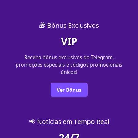
🎁 Bônus Exclusivos
VIP
Receba bônus exclusivos do Telegram,
promoções especiais e códigos promocionais
únicos!
Ver Bônus
📢 Notícias em Tempo Real
24/7