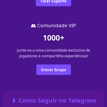
Falar Suporte
👥 Comunidade VIP
1000+
Junte-se a uma comunidade exclusiva de
jogadores e compartilhe experiências!
Entrar Grupo
📱 Como Seguir no Telegram