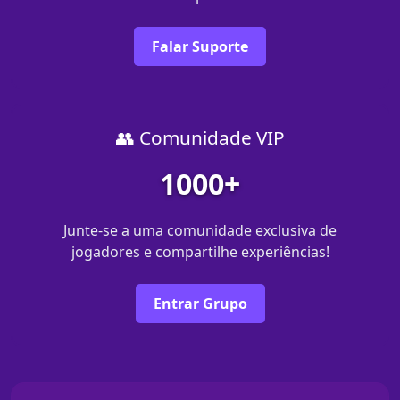
Falar Suporte
👥 Comunidade VIP
1000+
Junte-se a uma comunidade exclusiva de
jogadores e compartilhe experiências!
Entrar Grupo