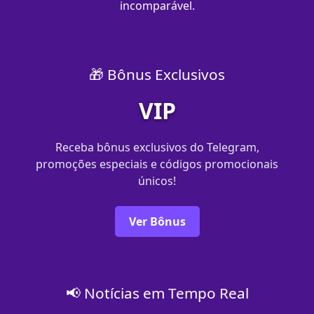
incomparável.
🎁 Bônus Exclusivos
VIP
Receba bônus exclusivos do Telegram,
promoções especiais e códigos promocionais
únicos!
Ver Bônus
📢 Notícias em Tempo Real