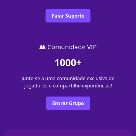
Falar Suporte
👥 Comunidade VIP
1000+
Junte-se a uma comunidade exclusiva de
jogadores e compartilhe experiências!
Entrar Grupo