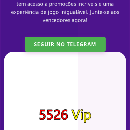
tem acesso a promoções incríveis e uma
experiência de jogo inigualável. Junte-se aos
vencedores agora!
SEGUIR NO TELEGRAM