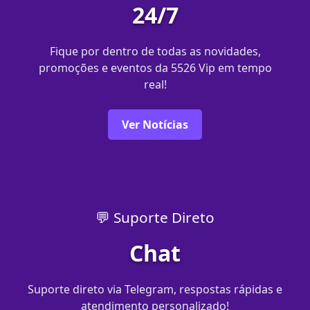
24/7
Fique por dentro de todas as novidades,
promoções e eventos da 5526 Vip em tempo
real!
Ver Notícias
💬 Suporte Direto
Chat
Suporte direto via Telegram, respostas rápidas e
atendimento personalizado!