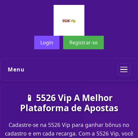
Login
Registrar-se
Menu
📱 5526 Vip A Melhor
Plataforma de Apostas
Cadastre-se na 5526 Vip para ganhar bônus no
cadastro e em cada recarga. Com a 5526 Vip, você