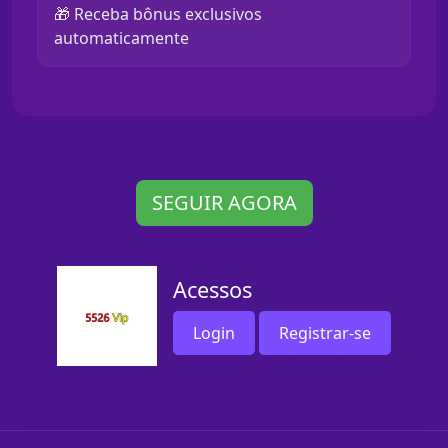
🎁 Receba bônus exclusivos
automaticamente
SEGUIR AGORA
Acessos
Login
Registrar-se