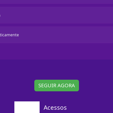
a
aticamente
SEGUIR AGORA
Acessos