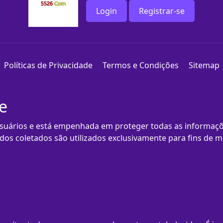
Login
Registrar-se
Políticas de Privacidade
Termos e Condições
Sitemap
de
 usuários e está empenhada em proteger todas as informaçõ
os coletados são utilizados exclusivamente para fins de m