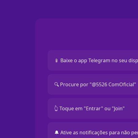
📱 Baixe o app Telegram no seu disp
🔍 Procure por "@5526 ComOficial"
👆 Toque em "Entrar" ou "Join"
🔔 Ative as notificações para não p