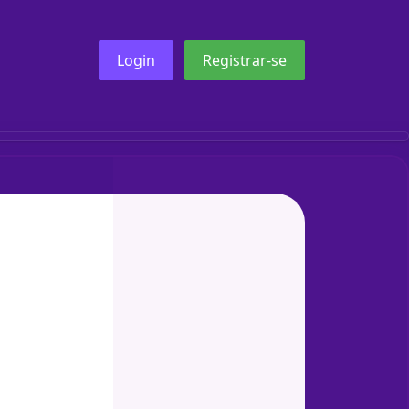
Login
Registrar-se