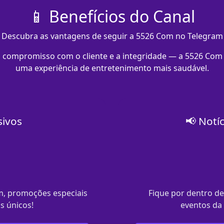
📱 Benefícios do Canal
Descubra as vantagens de seguir a 5526 Com no Telegram
compromisso com o cliente e a integridade — a 5526 Com 
uma experiência de entretenimento mais saudável.
sivos
📢 Notí
m, promoções especiais
Fique por dentro d
s únicos!
eventos da