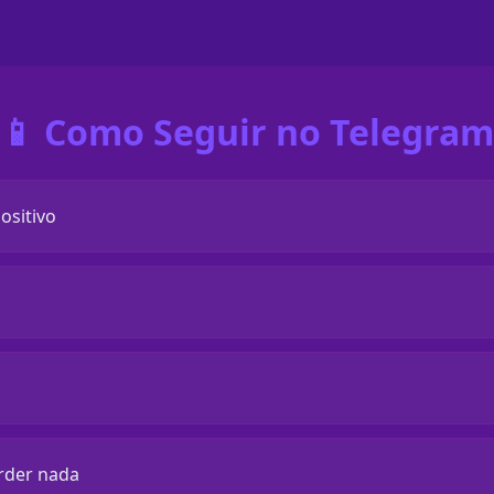
📱 Como Seguir no Telegram
ositivo
erder nada