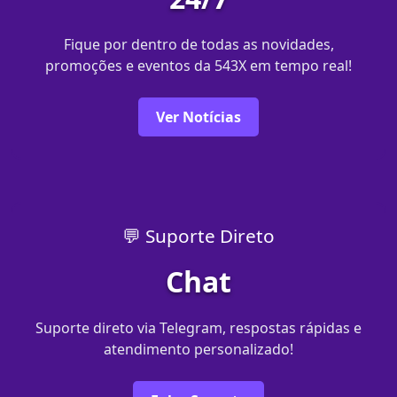
Fique por dentro de todas as novidades,
promoções e eventos da 543X em tempo real!
Ver Notícias
💬 Suporte Direto
Chat
Suporte direto via Telegram, respostas rápidas e
atendimento personalizado!