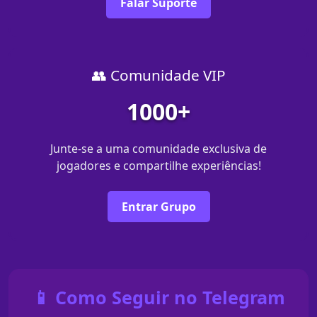
Falar Suporte
👥 Comunidade VIP
1000+
Junte-se a uma comunidade exclusiva de
jogadores e compartilhe experiências!
Entrar Grupo
📱 Como Seguir no Telegram