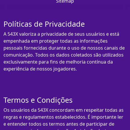
Sitemap
Políticas de Privacidade
A 543X valoriza a privacidade de seus usuários e está
empenhada em proteger todas as informações
pessoais fornecidas durante o uso de nossos canais de
comunicação. Todos os dados coletados são utilizados
exclusivamente para fins de melhoria contínua da
experiência de nossos jogadores.
Termos e Condições
Os usuários da 543X concordam em respeitar todas as
regras e regulamentos estabelecidos. É importante ler
e entender todos os termos antes de participar de