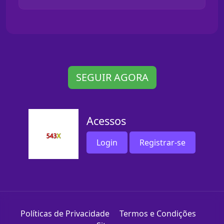
SEGUIR AGORA
Acessos
Login
Registrar-se
Políticas de Privacidade
Termos e Condições