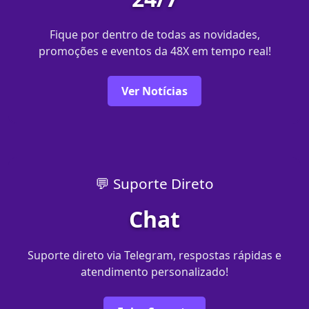
Fique por dentro de todas as novidades,
promoções e eventos da 48X em tempo real!
Ver Notícias
💬 Suporte Direto
Chat
Suporte direto via Telegram, respostas rápidas e
atendimento personalizado!