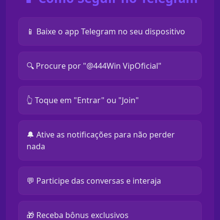
📱 Baixe o app Telegram no seu dispositivo
🔍 Procure por "@444Win VipOficial"
👆 Toque em "Entrar" ou "Join"
🔔 Ative as notificações para não perder
nada
💬 Participe das conversas e interaja
🎁 Receba bônus exclusivos