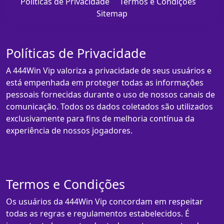
Políticas de Privacidade
Termos e Condições
Sitemap
Políticas de Privacidade
A 444Win Vip valoriza a privacidade de seus usuários e
está empenhada em proteger todas as informações
pessoais fornecidas durante o uso de nossos canais de
comunicação. Todos os dados coletados são utilizados
exclusivamente para fins de melhoria contínua da
experiência de nossos jogadores.
Termos e Condições
Os usuários da 444Win Vip concordam em respeitar
todas as regras e regulamentos estabelecidos. É