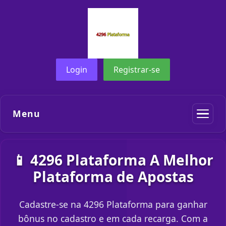
Login
Registrar-se
Menu
📱 4296 Plataforma A Melhor
Plataforma de Apostas
Cadastre-se na 4296 Plataforma para ganhar
bônus no cadastro e em cada recarga. Com a