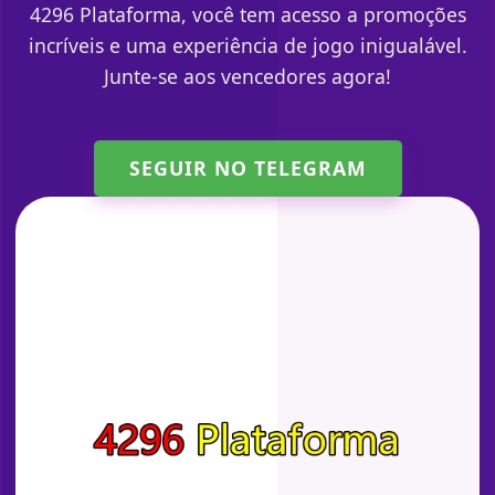
4296 Plataforma, você tem acesso a promoções
incríveis e uma experiência de jogo inigualável.
Junte-se aos vencedores agora!
SEGUIR NO TELEGRAM