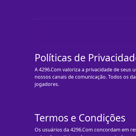
Políticas de Privacida
A 4296.Com valoriza a privacidade de seus 
nossos canais de comunicação. Todos os dad
jogadores.
Termos e Condições
Os usuários da 4296.Com concordam em resp