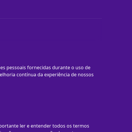
es pessoais fornecidas durante o uso de
elhoria contínua da experiência de nossos
ortante ler e entender todos os termos