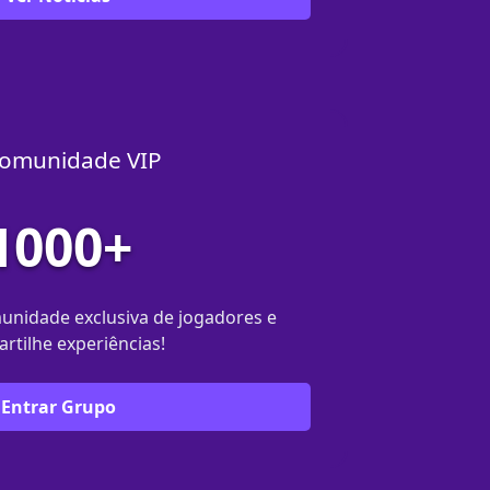
Comunidade VIP
1000+
unidade exclusiva de jogadores e
rtilhe experiências!
Entrar Grupo