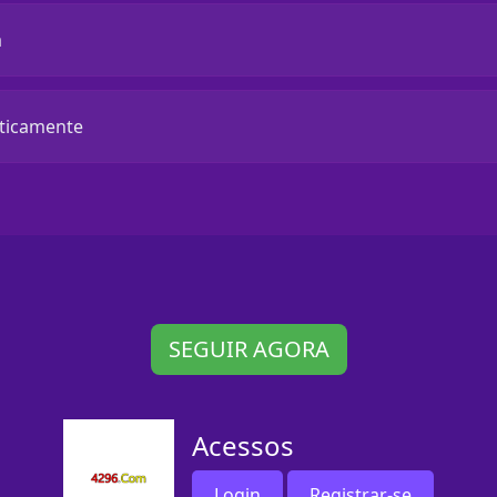
a
aticamente
SEGUIR AGORA
Acessos
Login
Registrar-se