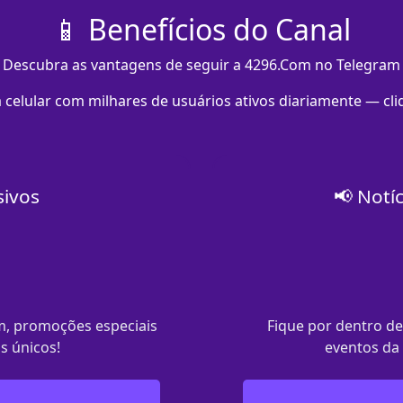
📱 Benefícios do Canal
Descubra as vantagens de seguir a 4296.Com no Telegram
 celular com milhares de usuários ativos diariamente — cliq
sivos
📢 Notí
m, promoções especiais
Fique por dentro d
s únicos!
eventos da