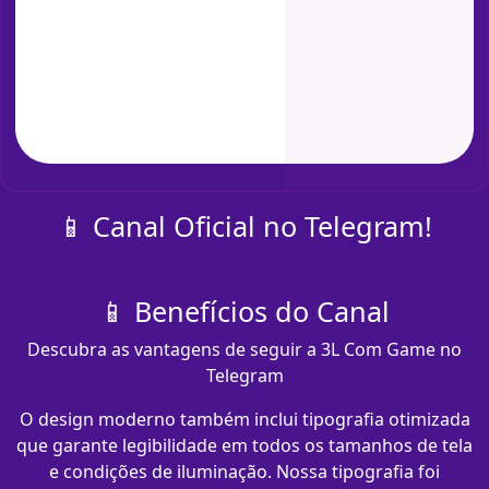
📱 Canal Oficial no Telegram!
📱 Benefícios do Canal
Descubra as vantagens de seguir a 3L Com Game no
Telegram
O design moderno também inclui tipografia otimizada
que garante legibilidade em todos os tamanhos de tela
e condições de iluminação. Nossa tipografia foi