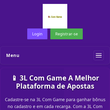
Login
Registrar-se
Menu
📱 3L Com Game A Melhor
Plataforma de Apostas
Cadastre-se na 3L Com Game para ganhar bônus
no cadastro e em cada recarga. Com a 3L Com