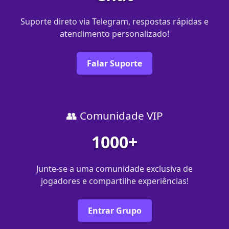
Suporte direto via Telegram, respostas rápidas e
atendimento personalizado!
Falar Suporte
👥 Comunidade VIP
1000+
Junte-se a uma comunidade exclusiva de
jogadores e compartilhe experiências!
Entrar Grupo