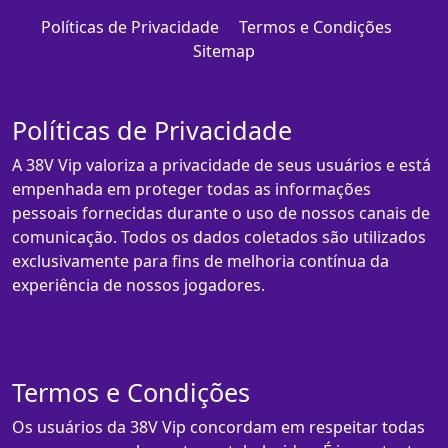
Políticas de Privacidade
Termos e Condições
Sitemap
Políticas de Privacidade
A 38V Vip valoriza a privacidade de seus usuários e está
empenhada em proteger todas as informações
pessoais fornecidas durante o uso de nossos canais de
comunicação. Todos os dados coletados são utilizados
exclusivamente para fins de melhoria contínua da
experiência de nossos jogadores.
Termos e Condições
Os usuários da 38V Vip concordam em respeitar todas