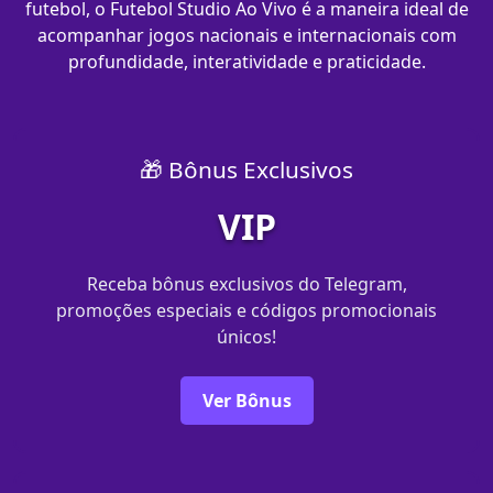
futebol, o Futebol Studio Ao Vivo é a maneira ideal de
acompanhar jogos nacionais e internacionais com
profundidade, interatividade e praticidade.
🎁 Bônus Exclusivos
VIP
Receba bônus exclusivos do Telegram,
promoções especiais e códigos promocionais
únicos!
Ver Bônus