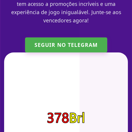
tem acesso a promoções incríveis e uma
experiência de jogo inigualável. Junte-se aos
vencedores agora!
SEGUIR NO TELEGRAM