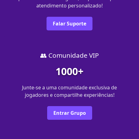
atendimento personalizado!
Falar Suporte
👥 Comunidade VIP
1000+
Junte-se a uma comunidade exclusiva de
jogadores e compartilhe experiências!
Entrar Grupo