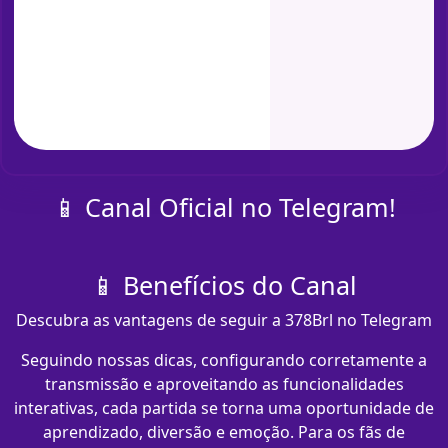
📱 Canal Oficial no Telegram!
📱 Benefícios do Canal
Descubra as vantagens de seguir a 378Brl no Telegram
Seguindo nossas dicas, configurando corretamente a
transmissão e aproveitando as funcionalidades
interativas, cada partida se torna uma oportunidade de
aprendizado, diversão e emoção. Para os fãs de