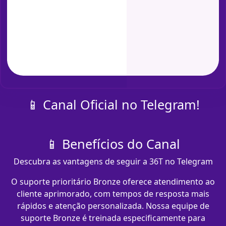
📱 Canal Oficial no Telegram!
📱 Benefícios do Canal
Descubra as vantagens de seguir a 36T no Telegram
O suporte prioritário Bronze oferece atendimento ao
cliente aprimorado, com tempos de resposta mais
rápidos e atenção personalizada. Nossa equipe de
suporte Bronze é treinada especificamente para