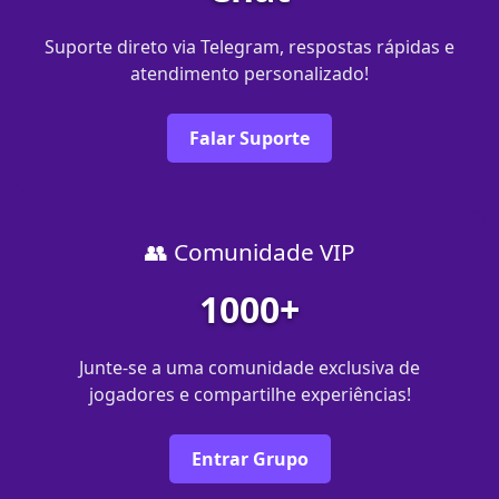
Suporte direto via Telegram, respostas rápidas e
atendimento personalizado!
Falar Suporte
👥 Comunidade VIP
1000+
Junte-se a uma comunidade exclusiva de
jogadores e compartilhe experiências!
Entrar Grupo