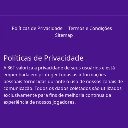
Políticas de Privacidade
Termos e Condições
Sitemap
Políticas de Privacidade
A 36T valoriza a privacidade de seus usuários e está
empenhada em proteger todas as informações
pessoais fornecidas durante o uso de nossos canais de
comunicação. Todos os dados coletados são utilizados
exclusivamente para fins de melhoria contínua da
experiência de nossos jogadores.