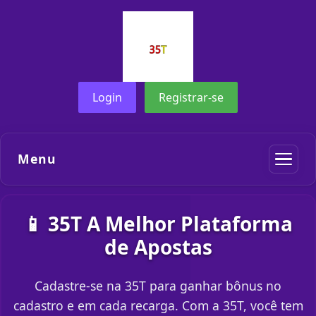
Login
Registrar-se
Menu
📱 35T A Melhor Plataforma
de Apostas
Cadastre-se na 35T para ganhar bônus no
cadastro e em cada recarga. Com a 35T, você tem