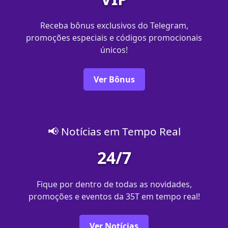
Receba bônus exclusivos do Telegram,
promoções especiais e códigos promocionais
únicos!
Ver Bônus
📢 Notícias em Tempo Real
24/7
Fique por dentro de todas as novidades,
promoções e eventos da 35T em tempo real!
Ver Notícias