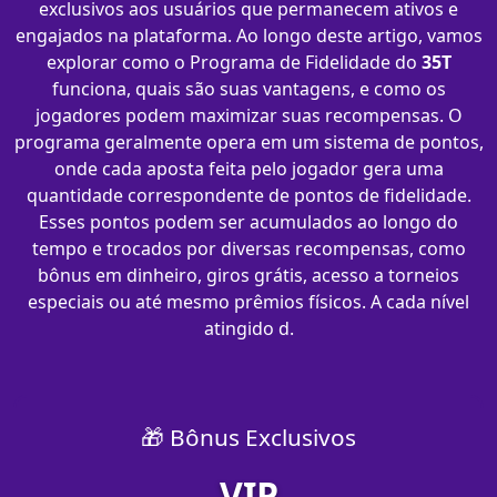
exclusivos aos usuários que permanecem ativos e
engajados na plataforma. Ao longo deste artigo, vamos
explorar como o Programa de Fidelidade do
35T
funciona, quais são suas vantagens, e como os
jogadores podem maximizar suas recompensas. O
programa geralmente opera em um sistema de pontos,
onde cada aposta feita pelo jogador gera uma
quantidade correspondente de pontos de fidelidade.
Esses pontos podem ser acumulados ao longo do
tempo e trocados por diversas recompensas, como
bônus em dinheiro, giros grátis, acesso a torneios
especiais ou até mesmo prêmios físicos. A cada nível
atingido d.
🎁 Bônus Exclusivos
VIP