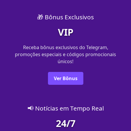
🎁 Bônus Exclusivos
VIP
Receba bônus exclusivos do Telegram,
promoções especiais e códigos promocionais
únicos!
Ver Bônus
📢 Notícias em Tempo Real
24/7