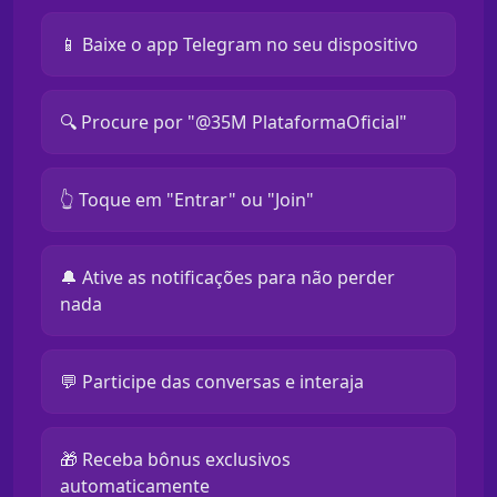
📱 Baixe o app Telegram no seu dispositivo
🔍 Procure por "@35M PlataformaOficial"
👆 Toque em "Entrar" ou "Join"
🔔 Ative as notificações para não perder
nada
💬 Participe das conversas e interaja
🎁 Receba bônus exclusivos
automaticamente