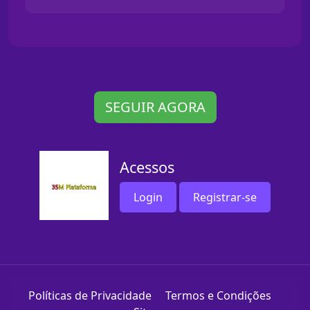
SEGUIR AGORA
Acessos
Login
Registrar-se
Políticas de Privacidade
Termos e Condições